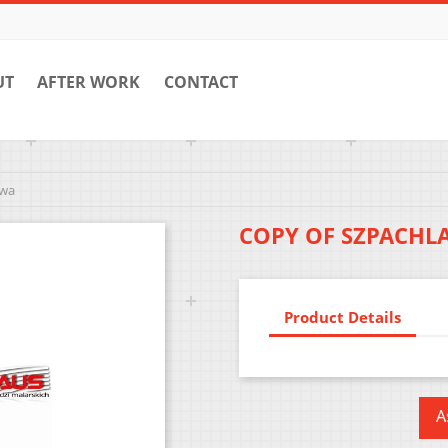
UT
AFTER WORK
CONTACT
owa
COPY OF SZPACHL
Product Details
A