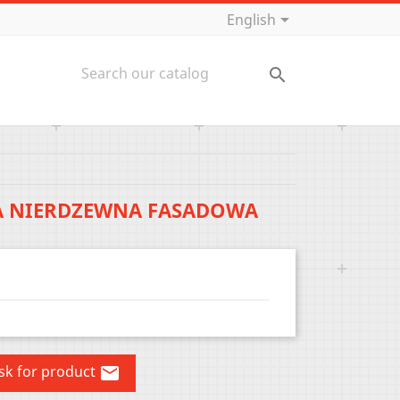

English

A NIERDZEWNA FASADOWA
sk for product
